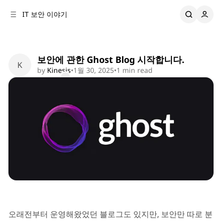
C
S
IT 보안 이야기
o
i
d
n
e
t
b
e
보안에 관한 Ghost Blog 시작합니다.
n
a
by
Kinesis
•
1월 30, 2025
•
1 min read
r
t
Comments
Share
News
오래전부터 운영해왔었던 블로그도 있지만, 보안만 따로 분