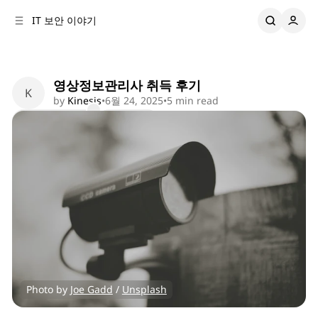
C
S
IT 보안 이야기
o
i
d
n
e
t
b
e
영상정보관리사 취득 후기
n
a
by
Kinesis
•
6월 24, 2025
•
5 min read
r
t
Comments
Share
Photo by 
Joe Gadd
 / 
Unsplash
Diary