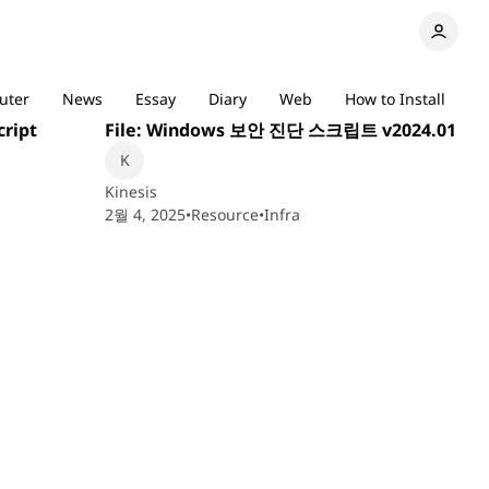
min read
2 min read
uter
News
Essay
Diary
Web
How to Install
ript
File: Windows 보안 진단 스크립트 v2024.01
Kinesis
2월 4, 2025
•
Resource
•
Infra