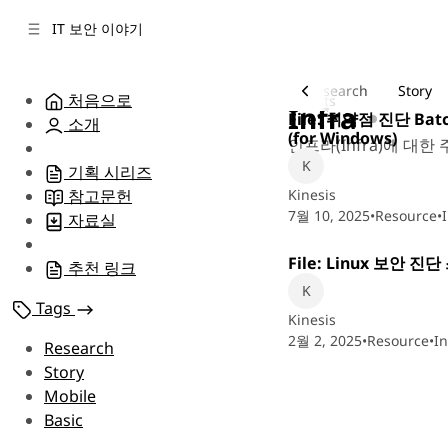
C
S
IT 보안 이야기
o
i
d
n
e
t
All Posts
Research
Story
처음으로
4 posts
b
e
Infra
File: 취약점 진단 Batch
소개
n
a
(for Windows)
인프라(Infra)에 대한
r
t
기획 시리즈
Kinesis
참고문헌
7월 10, 2025
•
Resource
•
자료실
File: Linux 보안 진
추천 링크
Tags
Kinesis
2월 2, 2025
•
Resource
•
In
Research
Story
Mobile
Basic