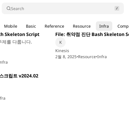
Search
6 min read
4 
Mobile
Basic
Reference
Resource
Infra
Comp
Posts
 Skeleton Script
File: 취약점 진단 Bash Skeleton Sc
 주제를 다룹니다.
Kinesis
2월 8, 2025
•
Resource
•
Infra
Infra
3 min read
단 스크립트 v2024.02
fra